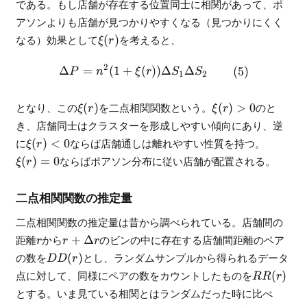
である。もし店舗が存在する位置同士に相関があって、ポ
アソンよりも店舗が見つかりやすくなる（見つかりにくく
\xi(r)
なる）効果として
(
)
を考えると、
ξ
r
2
Δ
=
(
1
+
(
))
Δ
Δ
\begin{align} \Delta P = n^
P
n
ξ
r
S
S
1
2
\xi(r)
\xi(r)
となり、この
(
)
を二点相関関数という。
(
)
>
0
のと
ξ
r
ξ
r
> 0
き、店舗同士はクラスターを形成しやすい傾向にあり、逆
\xi(r)
\xi(r)
に
(
)
<
0
ならば店舗通しは離れやすい性質を持つ。
ξ
r
< 0
= 0
(
)
=
0
ならばポアソン分布に従い店舗が配置される。
ξ
r
二点相関関数の推定量
二点相関関数の推定量は昔から調べられている。店舗間の
r
r +
距離
から
+
Δ
のビンの中に存在する店舗間距離のペア
r
r
r
\Delta
DD(r)
の数を
(
)
とし、ランダムサンプルから得られるデータ
DD
r
r
RR(r)
点に対して、同様にペアの数をカウントしたものを
(
)
RR
r
とする。いま見ている相関とはランダムだった時に比べ