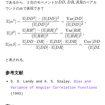
DD,
であるから、２次のモーメントが
,
,
のペアカ
DD
D
R
RR
DR,
ウントのみで表現できて
RR
E
E
2
2
[
]
−
(
[
]
)
Var
[
]
\begin{align} \mathbb{E}[
D
D
DD
DD
2
E
[
]
=
=
,
α
E
E
2
2
(
[
]
)
(
[
]
)
DD
DD
E
E
2
2
[
]
−
(
[
]
)
Var
[
]
R
R
RR
RR
2
E
[
]
=
=
,
β
E
E
2
2
(
[
]
)
(
[
]
)
RR
RR
E
E
E
[
⋅
]
−
[
]
⋅
[
]
Cov
[
,
DD
D
R
DD
D
R
DD
E
[
]
=
=
α
β
E
E
E
[
]
⋅
[
]
(
[
]
)
DD
D
R
DD
と表される。
参考文献
S. D. Landy and A. S. Szalay,
Bias and
Variance of Angular Correlation Functions
(1993)