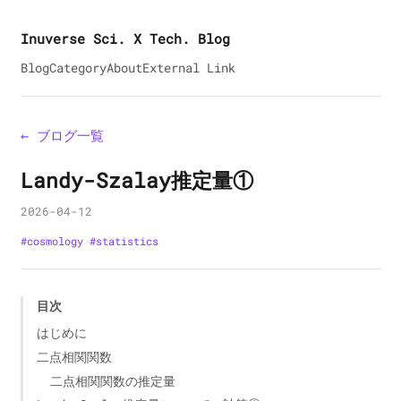
Inuverse Sci. X Tech. Blog
Blog
Category
About
External Link
← ブログ一覧
Landy-Szalay推定量①
2026-04-12
#
cosmology
#
statistics
目次
はじめに
二点相関関数
二点相関関数の推定量