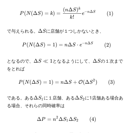
S)
(
Δ
)
k
\begin{align} P(N(\Delta S)
n
S
−
Δ
n
S
(
(
Δ
)
=
)
=
P
N
S
k
e
!
k
\Delta
で与えられる。
Δ
に店舗が１つしかないとき、
S
S
−
Δ
\begin{align} P(N(\Delta S)
n
S
(
(
Δ
)
=
1
)
=
Δ
⋅
P
N
S
n
S
e
\Delta
\Delta
となるので、
Δ
≪
1
となるようにして、
Δ
の１次まで
S
S
S \ll 1
S
をとれば
2
(
(
Δ
)
=
1
)
=
Δ
+
(
Δ
)
\begin{align} P(N(\Delta S
O
P
N
S
n
S
S
\Delta
\Delta
である。ある
Δ
に１店舗、ある
Δ
に1店舗ある場合あ
S
S
1
2
S_1
S_2
る場合、それらの同時確率は
2
Δ
=
Δ
Δ
\begin{align} \Delta P = n^
P
n
S
S
1
2