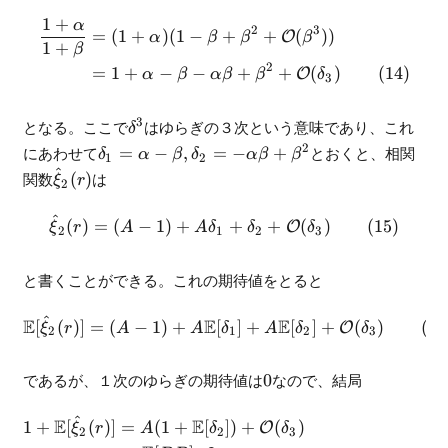
[DR] }
+ \beta^2 +
1
+
α
\begin{align} \frac{ 1 + \a
\frac{ 2 n_r
2
3
\mathcal{O}
=
(
1
+
)
(
1
−
+
+
(
))
O
α
β
β
β
1
+
}{ n - 1 }
β
(\beta^3)
2
=
1
+
−
−
+
+
(
)
O
α
β
α
β
β
δ
3
\delta^3
3
となる。ここで
はゆらぎの３次という意味であり、これ
δ
\delta_1
2
にあわせて
=
−
,
=
−
+
とおくと、相関
δ
α
β
δ
α
β
β
1
2
=
^
\hat{\xi}_2(r)
関数
(
)
は
ξ
r
2
\alpha -
\beta,
^
\begin{align} \hat{\xi}_2(
(
)
=
(
−
1
)
+
+
+
(
)
O
ξ
r
A
A
δ
δ
δ
2
1
2
3
\delta_2
= -
\alpha
と書くことができる。これの期待値をとると
\beta +
\beta^2
^
E
E
E
\begin{align} \mathbb{E}[\
[
(
)]
=
(
−
1
)
+
[
]
+
[
]
+
(
)
O
ξ
r
A
A
δ
A
δ
δ
2
1
2
3
0
であるが、１次のゆらぎの期待値は
0
なので、結局
^
E
E
\begin{align} 1 + \mathbb{
1
+
[
(
)]
=
(
1
+
[
])
+
(
)
O
ξ
r
A
δ
δ
2
2
3