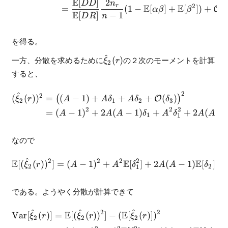
E
[
]
2
DD
n
r
2
E
E
=
(
1
−
[
]
+
[
])
+
(
O
α
β
β
E
[
]
−
1
D
R
n
を得る。
^
\hat{\xi}_2(r)
一方、分散を求めるために
(
)
の２次のモーメントを計算
ξ
r
2
すると、
2
^
\begin{align} (\hat{\xi}_2(
2
(
(
)
)
=
(
−
1
)
+
+
+
(
)
(
)
O
ξ
r
A
A
δ
A
δ
δ
2
1
2
3
2
2
2
=
(
−
1
)
+
2
(
−
1
)
+
+
2
(
−
A
A
A
δ
A
δ
A
A
1
1
なので
^
2
2
2
2
E
E
E
\begin{align} \mathbb{E}[(
[(
(
)
)
]
=
(
−
1
)
+
[
]
+
2
(
−
1
)
[
]
+
ξ
r
A
A
δ
A
A
δ
2
2
1
である。ようやく分散が計算できて
^
^
^
2
2
E
E
\begin{align} {\rm Var}[\h
Var
[
(
)]
=
[(
(
)
)
]
−
(
[
(
)]
)
ξ
r
ξ
r
ξ
r
2
2
2